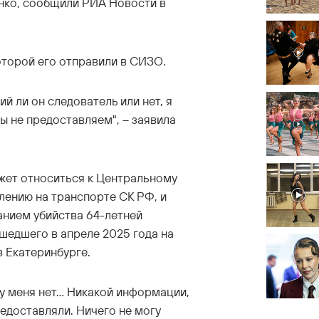
нко, сообщили РИА Новости в
оторой его отправили в СИЗО.
й ли он следователь или нет, я
ы не предоставляем", – заявила
жет относиться к Центральному
ению на транспорте СК РФ, и
нием убийства 64-летней
шедшего в апреле 2025 года на
 Екатеринбурге.
 меня нет... Никакой информации,
редоставляли. Ничего не могу