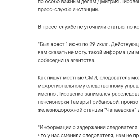
по особо важным делам Дмитрия Лисове
пресс-службе инстанции.
В пресс-службе не уточнили статью, по к
"Был арест 1 июня по 29 июля. Действующи
вам сказать не могу, такой информации м
собеседница агентства.
Как пишут местные СМИ, следователь мо
межрегиональному следственному управл
именно Лисовенко занимался расследова
пенсионерки Тамары Грибановой, произо
железнодорожной станции "Чапаевская" в
"Информации о задержании следователя у
что у нас сменили следователя, нам не п